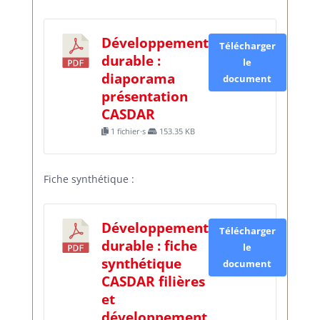
Développement
Télécharger
durable :
le
diaporama
document
présentation
CASDAR
1 fichier·s
153.35 KB
Fiche synthétique :
Développement
Télécharger
durable : fiche
le
synthétique
document
CASDAR filières
et
développement