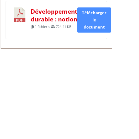
Développement
Télécharger
durable : notion
le
1 fichier·s
724.41 KB
document