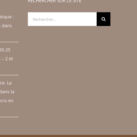
RECHERCHER SUR LE SITE
Rechercher:
tique :
s dans
 20-25
– 2 et
ce. La
 dans la
 cru en