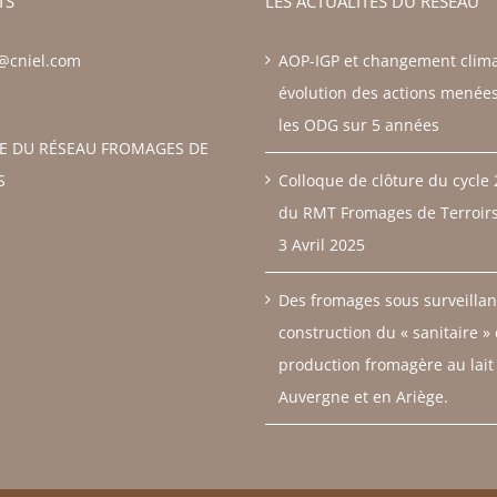
TS
LES ACTUALITÉS DU RÉSEAU
z@cniel.com
AOP-IGP et changement clima
évolution des actions menée
les ODG sur 5 années
RE DU RÉSEAU FROMAGES DE
S
Colloque de clôture du cycle
du RMT Fromages de Terroirs 
3 Avril 2025
Des fromages sous surveillan
construction du « sanitaire »
production fromagère au lait
Auvergne et en Ariège.