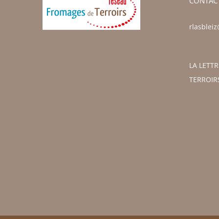
CONTAC
rlasblei
LA LETT
TERROIR