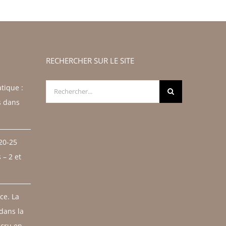
RECHERCHER SUR LE SITE
Rechercher:
tique :
s dans
 20-25
– 2 et
ce. La
 dans la
 cru en