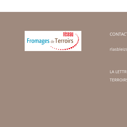
CONTAC
rlasblei
LA LETT
TERROIR