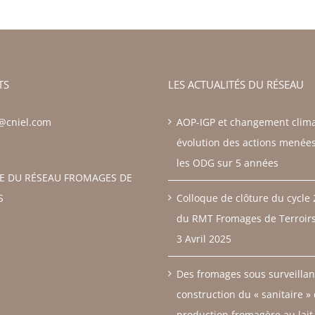
TS
LES ACTUALITÉS DU RÉSEAU
z@cniel.com
AOP-IGP et changement clima
évolution des actions menée
les ODG sur 5 années
RE DU RÉSEAU FROMAGES DE
S
Colloque de clôture du cycle
du RMT Fromages de Terroirs 
3 Avril 2025
Des fromages sous surveillan
construction du « sanitaire »
production fromagère au lait