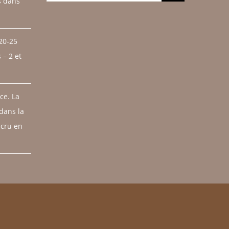
s dans
 20-25
– 2 et
ce. La
 dans la
 cru en