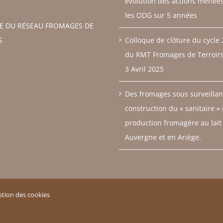
évolution des actions menée
les ODG sur 5 années
RE DU RÉSEAU FROMAGES DE
S
Colloque de clôture du cycle
du RMT Fromages de Terroirs 
3 Avril 2025
Des fromages sous surveillan
construction du « sanitaire »
production fromagère au lait
Auvergne et en Ariège.
stion des cookies