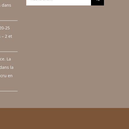
s dans
 20-25
– 2 et
ce. La
 dans la
 cru en