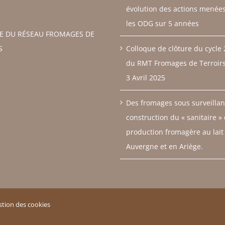
évolution des actions menée
les ODG sur 5 années
RE DU RÉSEAU FROMAGES DE
S
Colloque de clôture du cycle
du RMT Fromages de Terroirs 
3 Avril 2025
Des fromages sous surveillan
construction du « sanitaire »
production fromagère au lait
Auvergne et en Ariège.
stion des cookies